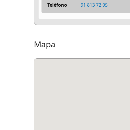
Teléfono
91 813 72 95
Mapa