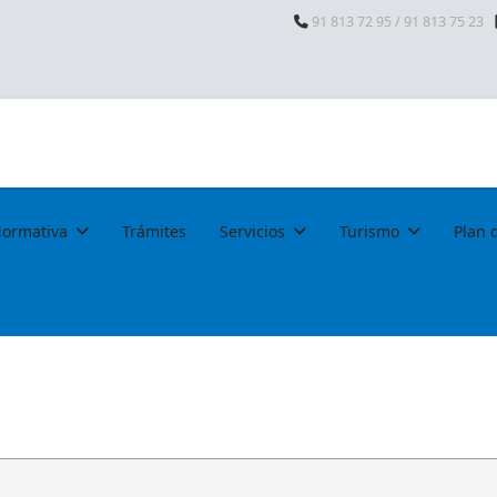
91 813 72 95 / 91 813 75 23
ormativa
Trámites
Servicios
Turismo
Plan 