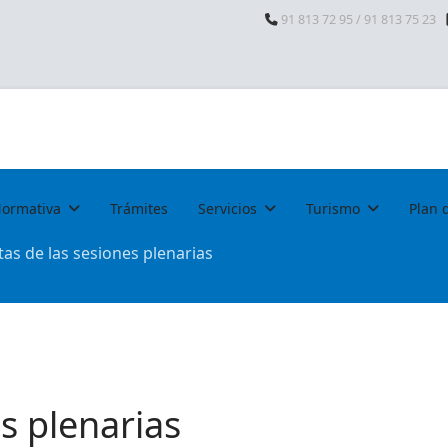
91 813 72 95 / 91 813 75 23
ormativa
Trámites
Servicios
Turismo
Plan 
tas de las sesiones plenarias
s plenarias