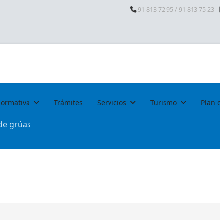
91 813 72 95 / 91 813 75 23
ormativa
Trámites
Servicios
Turismo
Plan 
 de grúas